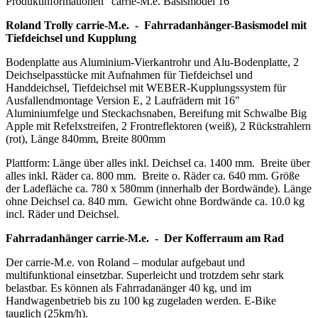
Produktinformationen "carrie-M.e. Basismodel 16""
Roland Trolly carrie-M.e. - Fahrradanhänger-Basismodel mit
Tiefdeichsel und Kupplung
Bodenplatte aus Aluminium-Vierkantrohr und Alu-Bodenplatte, 2
Deichselpasstücke mit Aufnahmen für Tiefdeichsel und
Handdeichsel, Tiefdeichsel mit WEBER-Kupplungssystem für
Ausfallendmontage Version E, 2 Laufrädern mit 16"
Aluminiumfelge und Steckachsnaben, Bereifung mit Schwalbe Big
Apple mit Refelxstreifen, 2 Frontreflektoren (weiß), 2 Rückstrahlern
(rot), Länge 840mm, Breite 800mm
Plattform: Länge über alles inkl. Deichsel ca. 1400 mm. Breite über
alles inkl. Räder ca. 800 mm. Breite o. Räder ca. 640 mm. Größe
der Ladefläche ca. 780 x 580mm (innerhalb der Bordwände). Länge
ohne Deichsel ca. 840 mm. Gewicht ohne Bordwände ca. 10.0 kg
incl. Räder und Deichsel.
Fahrradanhänger carrie-M.e. - Der Kofferraum am Rad
Der carrie-M.e. von Roland – modular aufgebaut und
multifunktional einsetzbar. Superleicht und trotzdem sehr stark
belastbar. Es können als Fahrradanänger 40 kg, und im
Handwagenbetrieb bis zu 100 kg zugeladen werden. E-Bike
tauglich (25km/h).