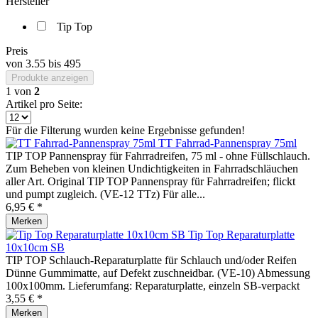
Hersteller
Tip Top
Preis
von
3.55
bis
495
Produkte anzeigen
1
von
2
Artikel pro Seite:
Für die Filterung wurden keine Ergebnisse gefunden!
TT Fahrrad-Pannenspray 75ml
TIP TOP Pannenspray für Fahrradreifen, 75 ml - ohne Füllschlauch.
Zum Beheben von kleinen Undichtigkeiten in Fahrradschläuchen
aller Art. Original TIP TOP Pannenspray für Fahrradreifen; flickt
und pumpt zugleich. (VE-12 TTz) Für alle...
6,95 € *
Merken
Tip Top Reparaturplatte
10x10cm SB
TIP TOP Schlauch-Reparaturplatte für Schlauch und/oder Reifen
Dünne Gummimatte, auf Defekt zuschneidbar. (VE-10) Abmessung
100x100mm. Lieferumfang: Reparaturplatte, einzeln SB-verpackt
3,55 € *
Merken