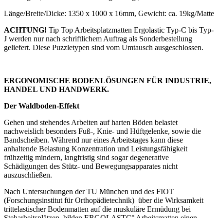
Länge/Breite/Dicke: 1350 x 1000 x 16mm, Gewicht: ca. 19kg/Matte
ACHTUNG!
Tip Top Arbeitsplatzmatten Ergolastic Typ-C bis Typ-
J werden nur nach schriftlichem Auftrag als Sonderbestellung
geliefert. Diese Puzzletypen sind vom Umtausch ausgeschlossen.
ERGONOMISCHE BODENLÖSUNGEN FÜR INDUSTRIE,
HANDEL UND HANDWERK.
Der Waldboden-Effekt
Gehen und stehendes Arbeiten auf harten Böden belastet
nachweislich besonders Fuß-, Knie- und Hüftgelenke, sowie die
Bandscheiben. Während nur eines Arbeitstages kann diese
anhaltende Belastung Konzentration und Leistungsfähigkeit
frühzeitig mindern, langfristig sind sogar degenerative
Schädigungen des Stütz- und Bewegungsapparates nicht
auszuschließen.
Nach Untersuchungen der TU München und des FIOT
(Forschungsinstitut für Orthopädietechnik) über die Wirksamkeit
trittelastischer Bodenmatten auf die muskuläre Ermüdung bei
Steharbeitsplätzen, bilden ERGOLASTC° Arbeitsmatten einen