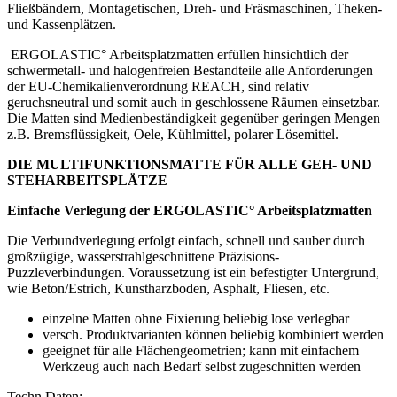
Fließbändern, Montagetischen, Dreh- und Fräsmaschi­nen, Theken-
und Kassenplätzen.
ERGOLASTIC° Arbeitsplatzmatten erfüllen hinsichtlich der
schwermetall- und halogenfreien Bestandteile alle Anforderungen
der EU-Chemikalienverordnung REACH, sind relativ
geruchsneutral und somit auch in geschlossene Räumen einsetzbar.
Die Matten sind Medienbeständigkeit gegenüber geringen Mengen
z.B. Bremsflüssigkeit, Oele, Kühlmittel, polarer Lösemittel.
DIE MULTIFUNKTIONSMATTE FÜR ALLE GEH- UND
STEHARBEITSPLÄTZE
Einfache Verlegung der ERGOLASTIC° Arbeitsplatzmatten
Die Verbundverlegung erfolgt einfach, schnell und sauber durch
großzügige, wasserstrahlgeschnittene Präzisions-
Puzzleverbindungen. Voraussetzung ist ein befestigter Untergrund,
wie Beton/Estrich, Kunstharzboden, Asphalt, Fliesen, etc.
einzelne Matten ohne Fixierung beliebig lose verlegbar
versch. Produktvarianten können beliebig kombiniert werden
geeignet für alle Flächengeometrien; kann mit einfachem
Werkzeug auch nach Bedarf selbst zugeschnitten werden
Techn.Daten: