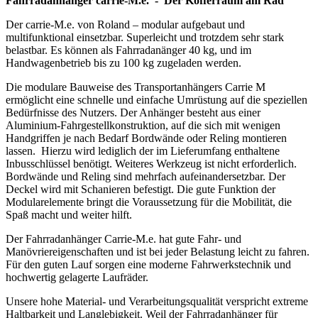
Fahrradanhänger carrie-M.e. - Der Kofferraum am Rad
Der carrie-M.e. von Roland – modular aufgebaut und
multifunktional einsetzbar. Superleicht und trotzdem sehr stark
belastbar. Es können als Fahrradanänger 40 kg, und im
Handwagenbetrieb bis zu 100 kg zugeladen werden.
Die modulare Bauweise des Transportanhängers Carrie M
ermöglicht eine schnelle und einfache Umrüstung auf die speziellen
Bedürfnisse des Nutzers. Der Anhänger besteht aus einer
Aluminium-Fahrgestellkonstruktion, auf die sich mit wenigen
Handgriffen je nach Bedarf Bordwände oder Reling montieren
lassen. Hierzu wird lediglich der im Lieferumfang enthaltene
Inbusschlüssel benötigt. Weiteres Werkzeug ist nicht erforderlich.
Bordwände und Reling sind mehrfach aufeinandersetzbar. Der
Deckel wird mit Schanieren befestigt. Die gute Funktion der
Modularelemente bringt die Voraussetzung für die Mobilität, die
Spaß macht und weiter hilft.
Der Fahrradanhänger Carrie-M.e. hat gute Fahr- und
Manövriereigenschaften und ist bei jeder Belastung leicht zu fahren.
Für den guten Lauf sorgen eine moderne Fahrwerkstechnik und
hochwertig gelagerte Laufräder.
Unsere hohe Material- und Verarbeitungsqualität verspricht extreme
Haltbarkeit und Langlebigkeit. Weil der Fahrradanhänger für