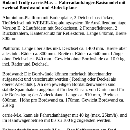
Roland Trolly carrie-M.e. - Fahrradanhänger-Basismodel mit
zweimal Bordwand und Abdeckplane
Aluminium-Plattform mit Bodenplatte, 2 Deichselpasstücken,
Tiefdeichsel mit WEBER-Kupplungssystem für Ausfallendmontage
Version E, 2 Laufrädern mit Steckachsen, 2 Frontreflektoren, 2
Rückstrahlern, Kantenschutz für Reflektoren. Länge 840mm, Breite
800mm
Plattform: Länge über alles inkl. Deichsel ca. 1400 mm. Breite über
alles inkl. Räder ca. 800 mm. Breite o. Räder ca. 640 mm. Länge
ohne Deichsel ca. 840 mm. Gewicht ohne Bordwände ca. 10.0 kg
incl. Räder und Deichsel.
Bordwand: Die Bordwände können mehrfach übereinander
aufgesteckt und verschraubt werden ( Reeling oder Deckel als
oberer Abschluß ). An den jeweiligen Bordaußenwänden sind
stabile Spannhaken angebracht für den Einsatz von Gurten und für
die Befestigung der Abdeckplane. Länge ca. 810 mm, Breite ca.
600mm, Höhe pro Bordwand ca. 170mm. Gewicht Bordwand ca.
2.9 kg
carrie-M.e. kann als Fahrradanhänger mit 40 kg (max. 25km/h), und
im Handwagenbetrieb mit bis zu 100 kg zugeladen werden.