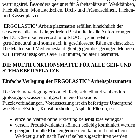
wartungsfrei. Besonders geeignet für Arbeitsplätze an Werkbänken,
Fließbändern, Montagetischen, Dreh- und Fräsmaschi­nen, Theken-
und Kassenplätzen.
ERGOLASTIC° Arbeitsplatzmatten erfüllen hinsichtlich der
schwermetall- und halogenfreien Bestandteile alle Anforderungen
der EU-Chemikalienverordnung REACH, sind relativ
geruchsneutral und somit auch in geschlossene Räumen einsetzbar.
Die Matten sind Medienbeständigkeit gegenüber geringen Mengen
z.B. Bremsflüssigkeit, Oele, Kühlmittel, polarer Lösemittel.
DIE MULTIFUNKTIONSMATTE FÜR ALLE GEH- UND
STEHARBEITSPLÄTZE
Einfache Verlegung der ERGOLASTIC° Arbeitsplatzmatten
Die Verbundverlegung erfolgt einfach, schnell und sauber durch
großzügige, wasserstrahlgeschnittene Präzisions-
Puzzleverbindungen. Voraussetzung ist ein befestigter Untergrund,
wie Beton/Estrich, Kunstharzboden, Asphalt, Fliesen, etc.
einzelne Matten ohne Fixierung beliebig lose verlegbar
versch. Produktvarianten können beliebig kombiniert werden
geeignet für alle Flächengeometrien; kann mit einfachem
Werkzeug auch nach Bedarf selbst zugeschnitten werden