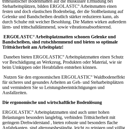
trittelastischer Bodenmatten auf die muskuläre Ermüdung bei
Steharbeitsplätzen, bilden ERGOLASTC° Arbeitsmatten einen
festen und doch elastischen Bodenbelag, der die Stoßbelastung auf
Gelenke und Bandscheiben deutlich stärker reduzieren kann, als
durch Schuhe mit weicher Besohlung. Die Matten wirken außerdem
lärm- und trittschalldämmend, sowie vibrationsabsorbierend.
ERGOLASTC° Arbeitsplatzmatten schonen Gelenke und
Bandscheiben, sind rutschhemmend und bieten so optimale
Trittsicherheit am Arbeitsplatz!
Daneben bieten ERGOLASTIC° Arbeitsplatzmatten einen Schutz
vor Beschädigung an Werkzeug, Produkten oder Material, wie sie
beim Umkippen oder Herabfallen entstehen können.
Nutzen Sie den ergonomischen ERGOLASTIC° Waldbodeneffekt
für sicheres und gesundes Arbeiten an Geh- und Steharbeitsplätzen
und vermindern Sie so Leistungsbeeinträchtigungen und
Ausfallzeiten.
Die ergonomische und wirtschaftliche Bodenlösung
ERGOLASTIC° Arbeitsplatzmatten sind auch unter hohen
Belastungen besonders langlebig, verbinden Trittsicherheit mit
geringem Drehwiderstand , bieten robuste und besonders flache
Anfahrkanten, sind alterungsbeständig, leicht zu reinigen und völlig